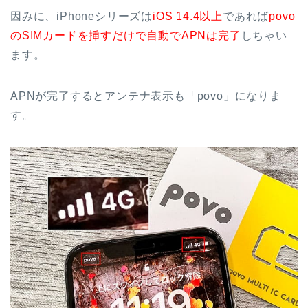
因みに、iPhoneシリーズは
iOS 14.4以上
であれば
povo
のSIMカードを挿すだけで自動でAPNは完了
しちゃい
ます。
APNが完了するとアンテナ表示も「povo」になりま
す。