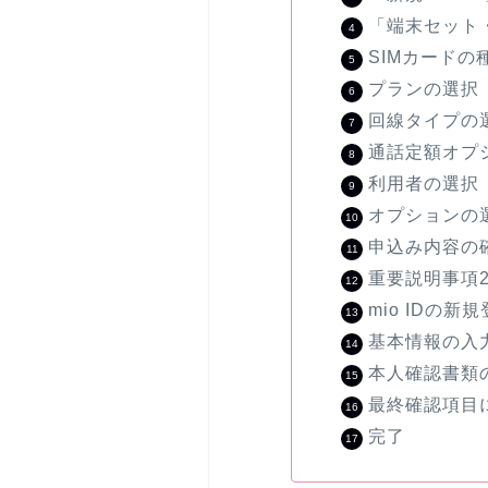
「端末セット
SIMカードの
プランの選択
回線タイプの
通話定額オプ
利用者の選択
オプションの
申込み内容の
重要説明事項
mio IDの新
基本情報の入
本人確認書類
最終確認項目
完了