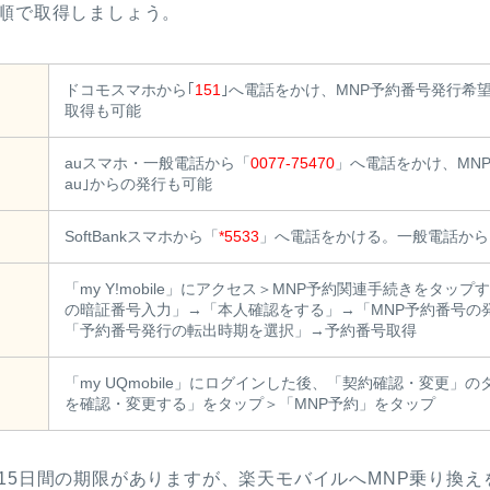
手順で取得しましょう。
ドコモスマホから｢
151
｣へ電話をかけ、MNP予約番号発行希望を
取得も可能
auスマホ・一般電話から「
0077-75470
」へ電話をかけ、MN
au｣からの発行も可能
SoftBankスマホから「
*5533
」へ電話をかける。一般電話から
「my Y!mobile」にアクセス＞MNP予約関連手続きをタッ
の暗証番号入力」→「本人確認をする」→「MNP予約番号の
「予約番号発行の転出時期を選択」→予約番号取得
「my UQmobile」にログインした後、「契約確認・変更
を確認・変更する」をタップ＞「MNP予約」をタップ
15日間の期限がありますが、楽天モバイルへMNP乗り換