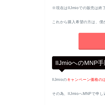
※現在はIIJmioでの販売は
これから購入希望の方は、僕
IIJmioへのMN
IIJmioの
キャンペーン価格の
その為、IIJmioへMNP