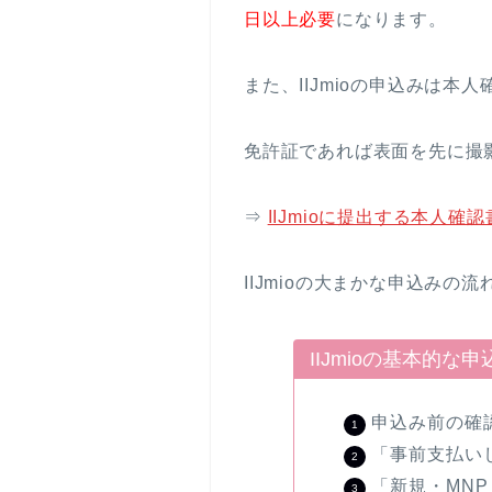
日以上必要
になります。
また、IIJmioの申込みは
免許証であれば表面を先に撮
⇒
IIJmioに提出する本人確
IIJmioの大まかな申込みの
IIJmioの基本的な
申込み前の確
「事前支払い
「新規・MN