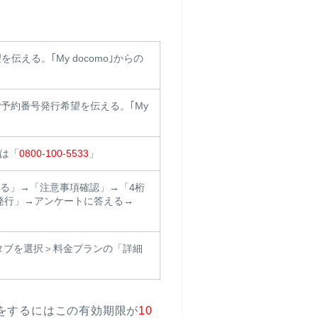
伝える。｢My docomo｣からの
P予約番号発行希望を伝える。｢My
は「
0800-100-5533
」
プする」→「注意事項確認」→「4桁
発行」→アンケートに答える→
」のタブを選択＞料金プランの「詳細
えをするにはこの有効期限が
10