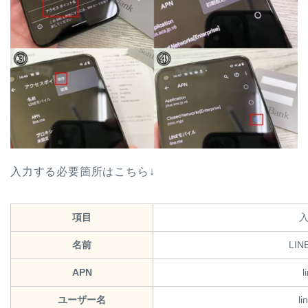
入力する必要箇所はこちら↓
項目
名前
LI
APN
l
ユーザー名
li