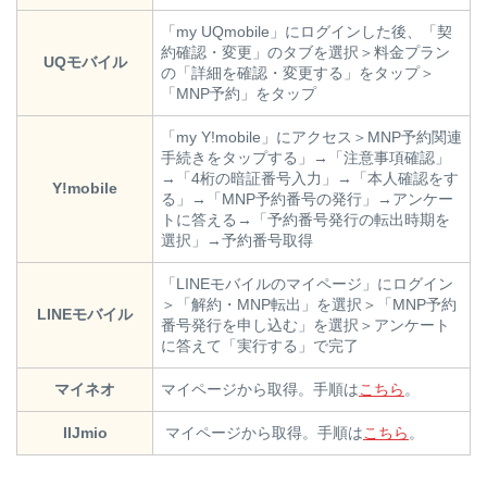
「my UQmobile」にログインした後、「契
約確認・変更」のタブを選択＞料金プラン
UQモバイル
の「詳細を確認・変更する」をタップ＞
「MNP予約」をタップ
「my Y!mobile」にアクセス＞MNP予約関連
手続きをタップする」→「注意事項確認」
→「4桁の暗証番号入力」→「本人確認をす
Y!mobile
る」→「MNP予約番号の発行」→アンケー
トに答える→「予約番号発行の転出時期を
選択」→予約番号取得
「LINEモバイルのマイページ」にログイン
＞「解約・MNP転出」を選択＞「MNP予約
LINEモバイル
番号発行を申し込む」を選択＞アンケート
に答えて「実行する」で完了
マイネオ
マイページから取得。手順は
こちら
。
IIJmio
マイページから取得。手順は
こちら
。