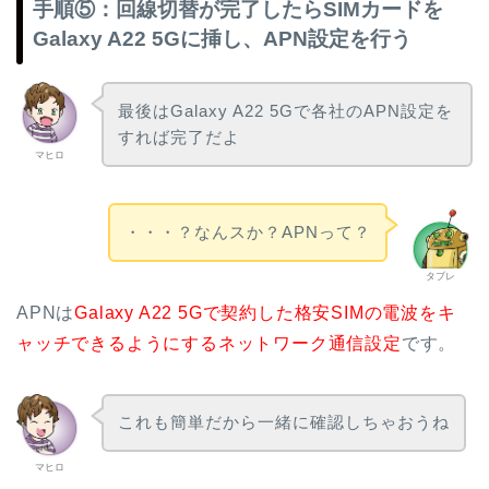
手順⑤：回線切替が完了したらSIMカードを
Galaxy A22 5Gに挿し、APN設定を行う
最後はGalaxy A22 5Gで各社のAPN設定を
すれば完了だよ
マヒロ
・・・？なんスか？APNって？
タブレ
APNは
Galaxy A22 5Gで契約した格安SIMの電波をキ
ャッチできるようにするネットワーク通信設定
です。
これも簡単だから一緒に確認しちゃおうね
マヒロ