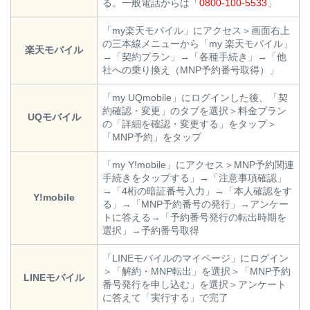
る。一般電話からは「
0800-100-5533
」
「my楽天モバイル」にアクセス＞画面右上
の三本線メニューから「my 楽天モバイル」
楽天モバイル
→「契約プラン」→「各種手続き」→「他
社への乗り換え（MNP予約番号取得）」
「my UQmobile」にログインした後、「契
約確認・変更」のタブを選択＞料金プラン
UQモバイル
の「詳細を確認・変更する」をタップ＞
「MNP予約」をタップ
「my Y!mobile」にアクセス＞MNP予約関連
手続きをタップする」→「注意事項確認」
→「4桁の暗証番号入力」→「本人確認をす
Y!mobile
る」→「MNP予約番号の発行」→アンケー
トに答える→「予約番号発行の転出時期を
選択」→予約番号取得
「LINEモバイルのマイページ」にログイン
＞「解約・MNP転出」を選択＞「MNP予約
LINEモバイル
番号発行を申し込む」を選択＞アンケート
に答えて「実行する」で完了