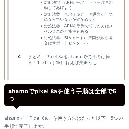
対処法①：APNが完了したら一度再起
動してあげよう
対処法②：モバイルデータ通信がオフ
になっていないか確かめよう
対処法③：APNを手動で行った方はス
ペルミスの可能性もある
対処法④：SIMカードに原因がある場
合はサポートセンターへ！
まとめ：Pixel 8aをahamoで使うのは簡
単！1つ1つ丁寧に行えば失敗なし
ahamoでpixel 8aを使う手順は全部で5
つ
ahamoで「Pixel 8a」を使う方法はたった以下、5つの
手順で完了します。